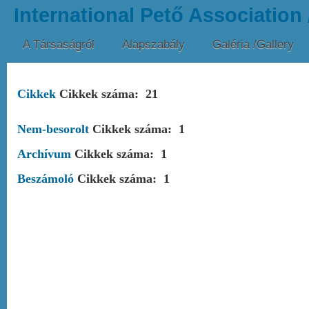
International Pető Association
A Társaságról
Alapszabály
Galéria /Gallery
Cikkek
Cikkek száma: 21
Általános
Nem-besorolt
Cikkek száma: 7
Cikkek száma: 1
Archívum
Cikkek száma: 1
Beszámoló
Cikkek száma: 1