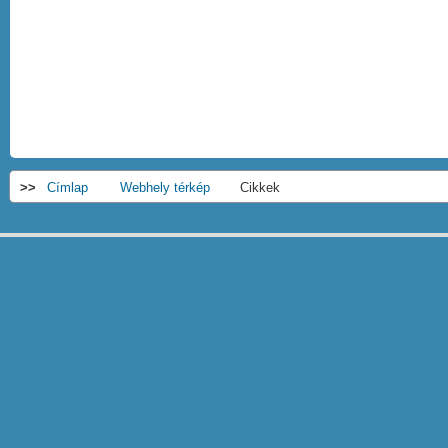
>>
Címlap
Webhely térkép
Cikkek