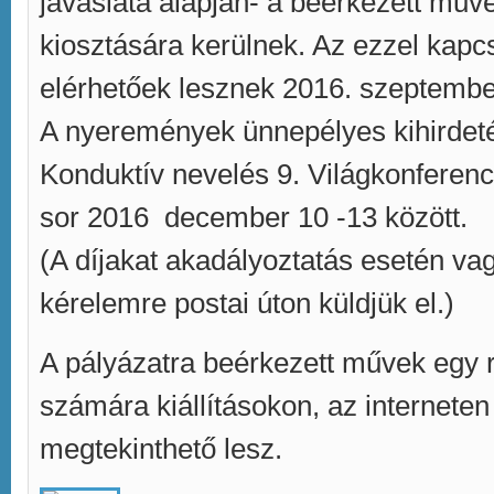
javaslata alapján- a beérkezett műv
kiosztására kerülnek. Az ezzel kapc
elérhetőek lesznek 2016. szeptembe
A nyeremények ünnepélyes kihirdeté
Konduktív nevelés 9. Világkonferen
sor 2016 december 10 -13 között.
(A díjakat akadályoztatás esetén vag
kérelemre postai úton küldjük el.)
A pályázatra beérkezett művek egy 
számára kiállításokon, az interneten
megtekinthető lesz.