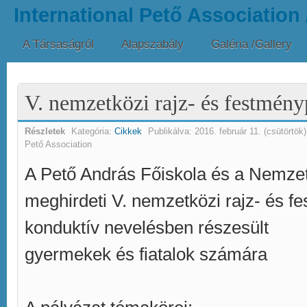
International Pető Association
A Társaságról
Alapszabály
Galéria /Gallery
V. nemzetközi rajz- és festmény
Részletek
Kategória:
Cikkek
Publikálva:
2016. február 11. (csütörtök
Pető Association
A Pető András Főiskola és a Nemze
meghirdeti V. nemzetközi rajz- és f
konduktív nevelésben részesült
gyermekek és fiatalok számára