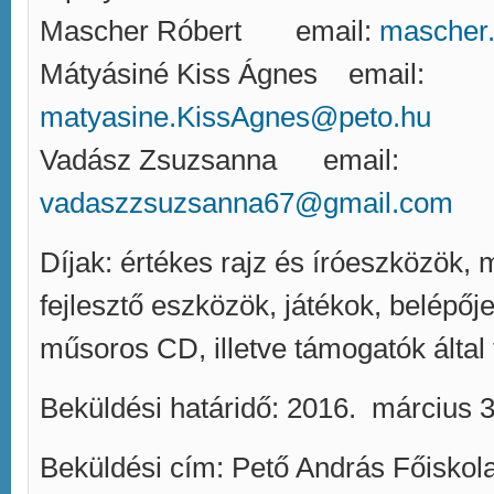
Mascher Róbert email:
mascher.
Mátyásiné Kiss Ágnes email:
matyasine.KissAgnes@peto.hu
Vadász Zsuzsanna email:
vadaszzsuzsanna67@gmail.com
Díjak: értékes rajz és íróeszközök,
fejlesztő eszközök, játékok, belépőj
műsoros CD, illetve támogatók által f
Beküldési határidő: 2016. március 3
Beküldési cím: Pető András Főiskola