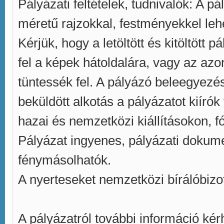
Pályázati feltételek, tudnivalók: A 
méretű rajzokkal, festményekkel lehe
Kérjük, hogy a letöltött és kitöltött 
fel a képek hátoldalára, vagy az azo
tüntessék fel. A pályázó beleegyezés
beküldött alkotás a pályázatot kiírók
hazai és nemzetközi kiállításokon,
Pályázat ingyenes, pályázati doku
fénymásolhatók.
A nyerteseket nemzetközi bírálóbizot
A pályázatról további információ kér