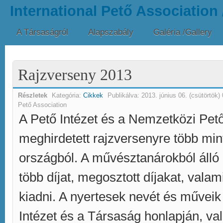
International Pető Association
A Társaságról
Alapszabály
Galéria /Gallery
Rajzverseny 2013
Részletek
Kategória:
Cikkek
Publikálva:
2013. június 06. (csütörtök)
Pető Association
A Pető Intézet és a Nemzetközi Pető
meghirdetett rajzversenyre több min
országból. A művésztanárokból álló 
több díjat, megosztott díjakat, valam
kiadni. A nyertesek nevét és műveik 
Intézet és a Társaság honlapján, va