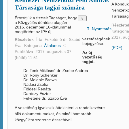
Rendszer Nemzetközi Pető András
A Konduk
Társasága tagjai számára
Nemzetkö
Társaság
Értesítjük a tisztelt Tagságot, hogy
a Közgyűlés döntése alapján
Részlet
2016. december 16-idátummal
Nyomtatás
Kategóri
megtörtént az IPA új
2017. aug
vezetőségének
Részletek
Írta:
Feketéné dr. Szabó
bejegyzése.
Éva
Kategória:
Általános
(PDF)
Publikálva: 2017. augusztus 07.
Az új
vezetőség
(hétfő) 11:51
tagjai:
Dr. Tenk Miklósné dr. Zsebe Andrea
Dr. Rony Schenker
Dr. Melanie Brown
Nádasi Zsófia
Földesi Renáta
Daróczy Eszter
Feketéné dr. Szabó Éva
A vezetőség igyekszik áttekinteni a rendelkezésre
álló dokumentumokat, és minél hamarabb
közgyűlést szeretne összehívni.