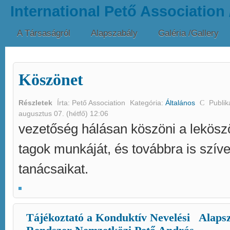
International Pető Association
A Társaságról
Alapszabály
Galéria /Gallery
Köszönet
Részletek
Írta:
Pető Association
Kategória:
Általános
Publik
augusztus 07. (hétfő) 12:06
vezetőség hálásan köszöni a lekösz
tagok munkáját, és továbbra is szív
tanácsaikat.
Tájékoztató a Konduktív Nevelési
Alaps