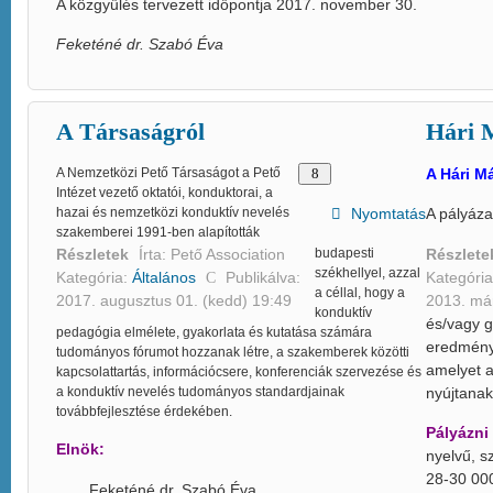
A közgyűlés tervezett időpontja 2017. november 30.
Feketéné dr. Szabó Éva
A Társaságról
Hári 
A Nemzetközi Pető Társaságot a Pető
A Hári M
Intézet vezető oktatói, konduktorai, a
hazai és nemzetközi konduktív nevelés
Nyomtatás
A pályáza
szakemberei 1991-ben alapították
Részletek
Írta:
Pető Association
budapesti
Részlet
székhellyel, azzal
Kategória:
Általános
Publikálva:
Kategóri
a céllal, hogy a
2017. augusztus 01. (kedd) 19:49
2013. már
konduktív
és/vagy g
pedagógia elmélete, gyakorlata és kutatása számára
eredménye
tudományos fórumot hozzanak létre, a szakemberek közötti
amelyet a
kapcsolattartás, információcsere, konferenciák szervezése és
a konduktív nevelés tudományos standardjainak
nyújtanak
továbbfejlesztése érdekében.
Pályázni
Elnök:
nyelvű, s
28-30 000
Feketéné dr. Szabó Éva