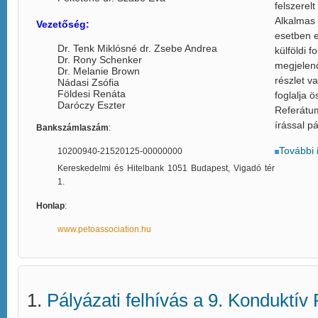
felszerelt
Alkalmas 
Vezetőség:
esetben e
Dr. Tenk Miklósné dr. Zsebe Andrea
külföldi f
Dr. Rony Schenker
megjelenő
Dr. Melanie Brown
részlet v
Nádasi Zsófia
Földesi Renáta
foglalja ö
Daróczy Eszter
Referátum
írással p
Bankszámlaszám
:
További 
10200940-21520125-00000000
Kereskedelmi és Hitelbank 1051 Budapest, Vigadó tér
1.
Honlap
:
www.petoassociation.hu
Pályázati felhívás a 9. Konduktív