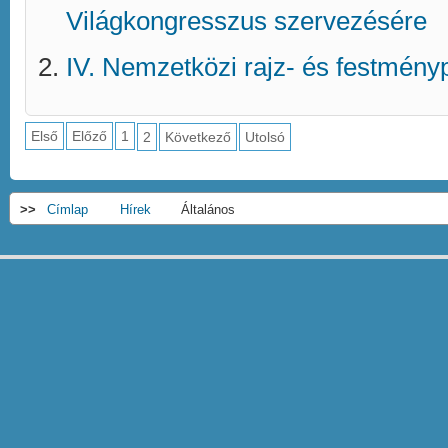
Világkongresszus szervezésére
IV. Nemzetközi rajz- és festmény
Első
Előző
1
2
Következő
Utolsó
>>
Címlap
Hírek
Általános